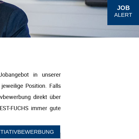
JOB
ALERT
obangebot in unserer
eweilige Position. Falls
tivbewerbung direkt über
 TEST-FUCHS immer gute
ITIATIVBEWERBUNG