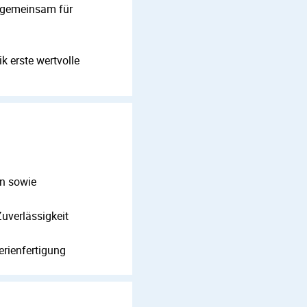
r gemeinsam für
k erste wertvolle
en sowie
uverlässigkeit
erienfertigung