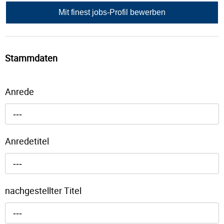
Mit finest jobs-Profil bewerben
Stammdaten
Anrede
---
Anredetitel
---
nachgestellter Titel
---