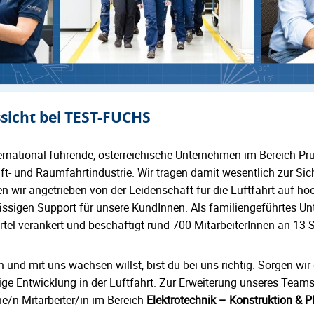
ssicht bei TEST-FUCHS
ernational führende, österreichische Unternehmen im Bereich P
t- und Raumfahrtindustrie. Wir tragen damit wesentlich zur Sic
en wir angetrieben von der Leidenschaft für die Luftfahrt auf höc
ssigen Support für unsere KundInnen. Als familiengeführtes Un
tel verankert und beschäftigt rund 700 MitarbeiterInnen an 13 S
nd mit uns wachsen willst, bist du bei uns richtig. Sorgen wi
ige Entwicklung in der Luftfahrt. Zur Erweiterung unseres Team
ne/n Mitarbeiter/in im Bereich
Elektrotechnik – Konstruktion & P