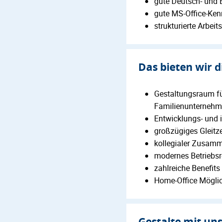
gute Deutsch- und 
gute MS-Office-Ken
strukturierte Arbei
Das bieten wir d
Gestaltungsraum für
Familienunterneh
Entwicklungs- und i
großzügiges Gleitz
kollegialer Zusam
modernes Betriebs
zahlreiche Benefit
Home-Office Möglic
Gestalte mit un